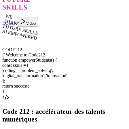
SKILLS
WE
SHAPE
FUTURE SKILLS
LOGIN
Video
AI EMPOWERED
CODE212
// Welcome to Code212
function
empowerStudents
()
{
const skills = [
'coding', ''problem_solving',
'digital_transformation', 'innovation'
];
return
success
;
}
Code 212 : accélérateur des talents
numériques